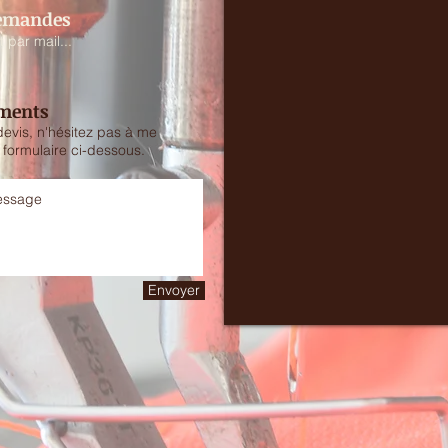
demandes
 par mail...
ments
evis, n'hésitez pas à me
u formulaire ci-dessous.
Envoyer