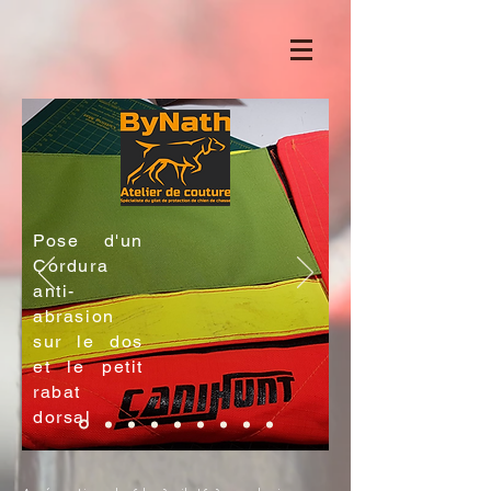
Pose d'un
Cordura
anti-
abrasion
sur le dos
et le petit
rabat
dorsal