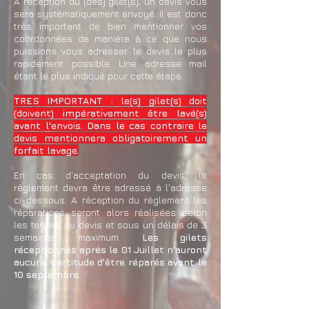
A réception du (des) gilet(s), un devis vous
sera systématiquement envoyé. Il est donc
très important de bien mentionner vos
coordonnées de manière à ce que nous
puissions vous adresser le devis le plus
rapidement possible. Une adresse mail
étant le plus indiqué pour cette étape.
TRES IMPORTANT : le(s) gilet(s) doit
(doivent) impérativement être lavé(s)
avant l'envois. Dans le cas contraire le
devis mentionnera obligatoirement un
forfait lavage.
En cas d'acceptation du devis, le
règlement devra être adressé à l'adresse
ci-dessous. A réception du règlement les
réparations seront alors réalisées selon
les termes du devis et sous un délais de 3
semaines maximum.
Les gilets
réceptionnés après le 01 Juillet n'auront
aucune certitude d'être réparés avant le
10 septembre.