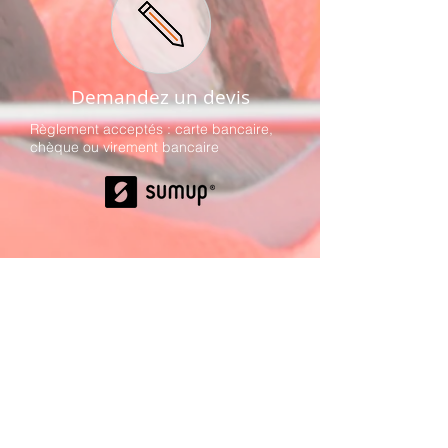
Demandez un devis
Règlement acceptés : carte bancaire,
chèque ou virement bancaire
Les prix des forfaits sont une base
donnée à titre indicatif et ne peuvent en
aucun cas remplacer, après expertise
du (des) gilet(s), l'estimation donnée
dans le devis.