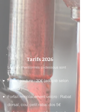
Tarifs 2026
Les prix mentionnés ci-dessous sont
TTC
Forfait couture : 30€ (adapté selon
travaux)
Forfait remplacement velcro : Rabat
dorsal, cou, petit rabat dos 5€