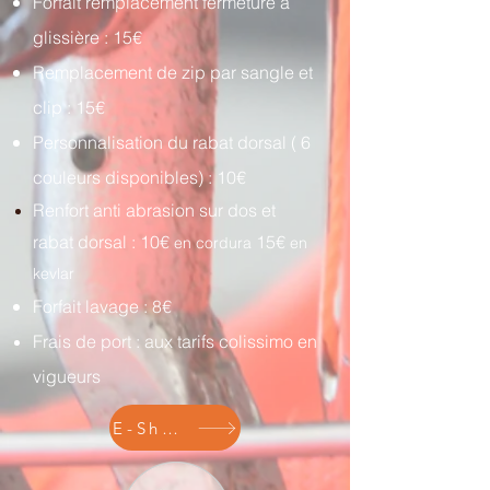
Forfait remplacement fermeture à
glissière : 15€
Remplacement de zip par sangle et
clip : 15€
Personnalisation du rabat dorsal ( 6
couleurs disponibles) : 10€
Renfort anti abrasion sur dos et
rabat dorsal : 10€
15€
en cordura
en
kevlar
Forfait lavage : 8€
Frais de port : aux tarifs colissimo en
vigueurs
E-Shop